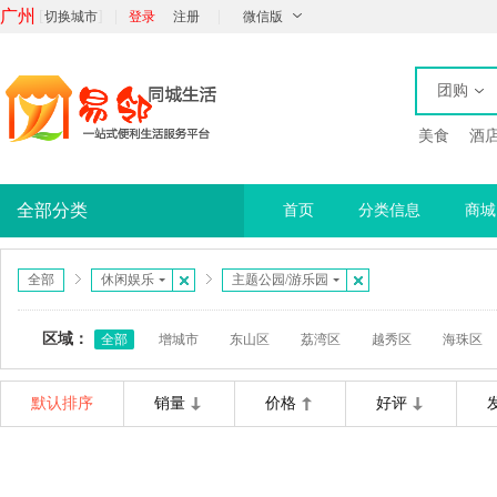
广州
[
]
|
|
切换城市
登录
注册
微信版
团购
美食
酒
全部分类
首页
分类信息
商城
全部
休闲娱乐
主题公园/游乐园
区域：
全部
增城市
东山区
荔湾区
越秀区
海珠区
默认排序
销量
价格
好评