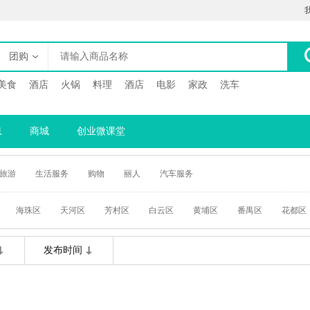
团购
美食
酒店
火锅
料理
酒店
电影
家政
洗车
息
商城
创业微课堂
旅游
生活服务
购物
丽人
汽车服务
海珠区
天河区
芳村区
白云区
黄埔区
番禺区
花都区
发布时间