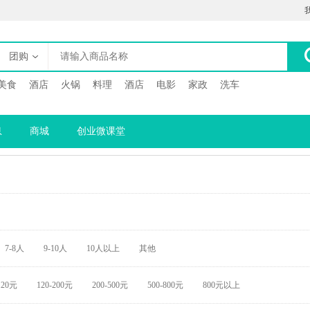
团购
美食
酒店
火锅
料理
酒店
电影
家政
洗车
息
商城
创业微课堂
7-8人
9-10人
10人以上
其他
120元
120-200元
200-500元
500-800元
800元以上