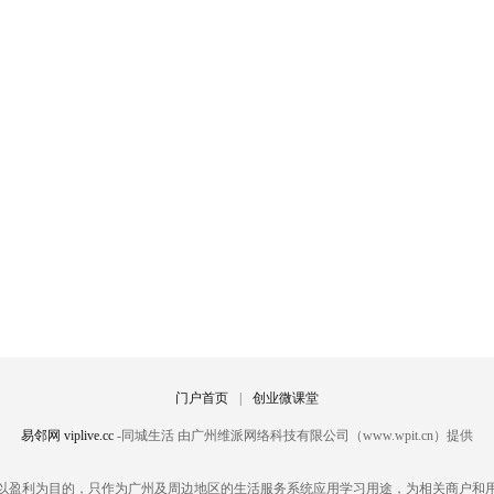
门户首页
|
创业微课堂
易邻网 viplive.cc
-同城生活 由广州维派网络科技有限公司（www.wpit.cn）提供
以盈利为目的，只作为广州及周边地区的生活服务系统应用学习用途，为相关商户和