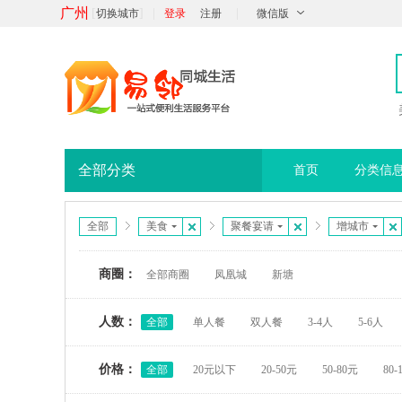
广州
[
]
|
|
切换城市
登录
注册
微信版
全部分类
首页
分类信
全部
美食
聚餐宴请
增城市
商圈：
全部商圈
凤凰城
新塘
人数：
全部
单人餐
双人餐
3-4人
5-6人
价格：
全部
20元以下
20-50元
50-80元
80-