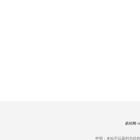
易邻网 vip
申明：本站不以盈利为目