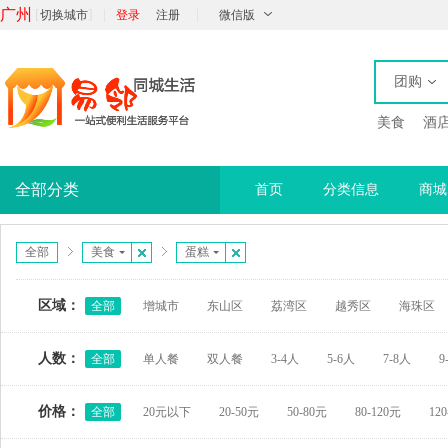
广州
[
]
|
|
切换城市
登录
注册
微信版
团购
美食
酒
全部分类
首页
分类信息
商城
全部
美食
蛋糕
区域：
全部
增城市
东山区
荔湾区
越秀区
海珠区
人数：
全部
单人餐
双人餐
3-4人
5-6人
7-8人
9
价格：
全部
20元以下
20-50元
50-80元
80-120元
12