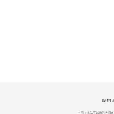
易邻网 vip
申明：本站不以盈利为目