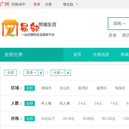
广州
[
]
|
|
切换城市
登录
注册
微信版
团购
美食
酒
全部分类
首页
分类信息
商城
全部
美食
火锅
区域：
全部
增城市
东山区
荔湾区
越秀区
海珠区
人数：
全部
单人餐
双人餐
3-4人
5-6人
7-8人
9
价格：
全部
20元以下
20-50元
50-80元
80-120元
12