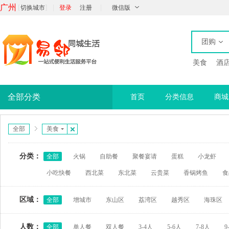
广州
[
]
|
|
切换城市
登录
注册
微信版
团购
美食
酒
全部分类
首页
分类信息
商城
全部
美食
分类：
全部
火锅
自助餐
聚餐宴请
蛋糕
小龙虾
小吃快餐
西北菜
东北菜
云贵菜
香锅烤鱼
食
区域：
全部
增城市
东山区
荔湾区
越秀区
海珠区
人数：
全部
单人餐
双人餐
3-4人
5-6人
7-8人
9