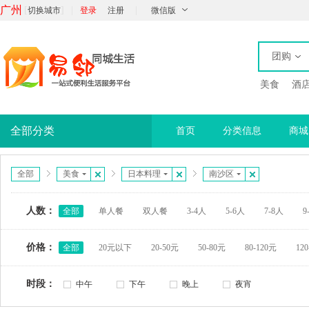
广州
[
]
|
|
切换城市
登录
注册
微信版
团购
美食
酒
全部分类
首页
分类信息
商城
全部
美食
日本料理
南沙区
人数：
全部
单人餐
双人餐
3-4人
5-6人
7-8人
9
价格：
全部
20元以下
20-50元
50-80元
80-120元
12
时段：
中午
下午
晚上
夜宵