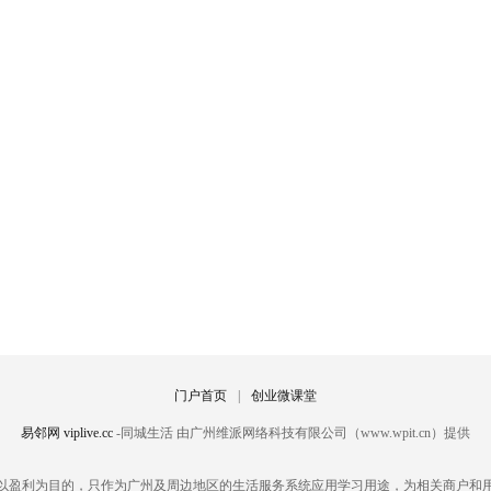
门户首页
|
创业微课堂
易邻网 viplive.cc
-同城生活 由广州维派网络科技有限公司（www.wpit.cn）提供
以盈利为目的，只作为广州及周边地区的生活服务系统应用学习用途，为相关商户和