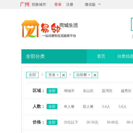
广州
[
]
|
|
切换城市
登录
注册
微信版
全部分类
首页
分类信
全部
美食
自助餐
区域：
全部
增城市
东山区
荔湾区
越秀区
人数：
全部
单人餐
双人餐
3-4人
5-6人
价格：
全部
20元以下
20-50元
50-80元
80-