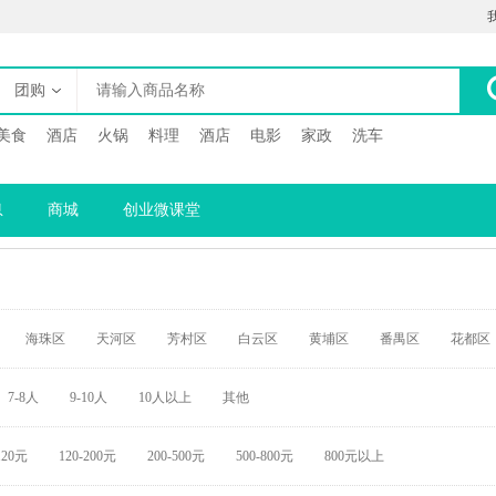
团购
美食
酒店
火锅
料理
酒店
电影
家政
洗车
息
商城
创业微课堂
海珠区
天河区
芳村区
白云区
黄埔区
番禺区
花都区
7-8人
9-10人
10人以上
其他
120元
120-200元
200-500元
500-800元
800元以上